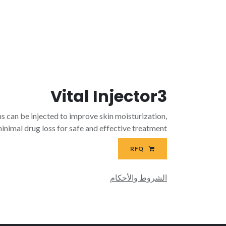
Vital Injector3
ons can be injected to improve skin moisturization,
inimal drug loss for safe and effective treatment.
RFQ
الشروط والأحكام