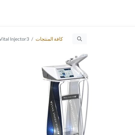
حن؟
الخدمات
المنتجات
المقالات
التوظيف
Ticket
​
ا
كافة المنتجات
Vital Injector3