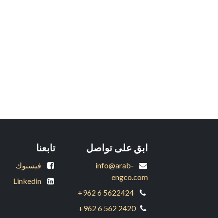
ابق على تواصل
تابعنا
info@arab-
فيسبوك
engco.com
Linkedin
+962 6 5622424
+962 6 562 2420