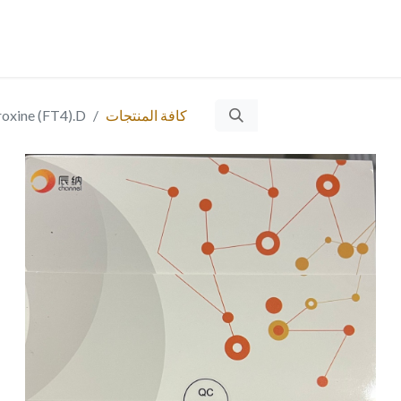
حن؟
الخدمات
المنتجات
المقالات
التوظيف
Ticket
​
ا
كافة المنتجات
roxine (FT4).D